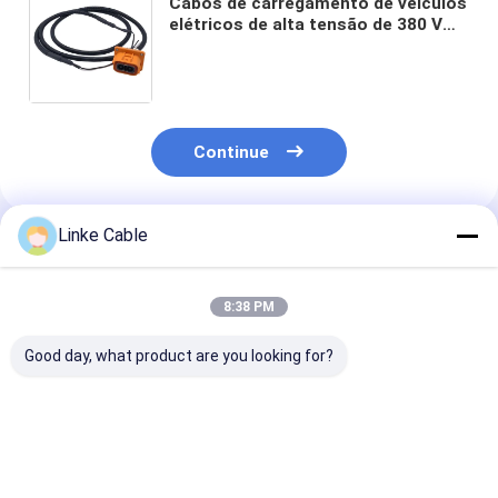
Cabos de carregamento de veículos
elétricos de alta tensão de 380 V
personalizados 310S com condutor
de cobre nu para aplicações de
energia renovável
Continue
Linke Cable
Produtos Recomendados
8:38 PM
Good day, what product are you looking for?
Cabo de Elevador de
Barras de ônibus
Barra de Cobr
Fio Redondo com
flexíveis isoladas
Isolada de 12