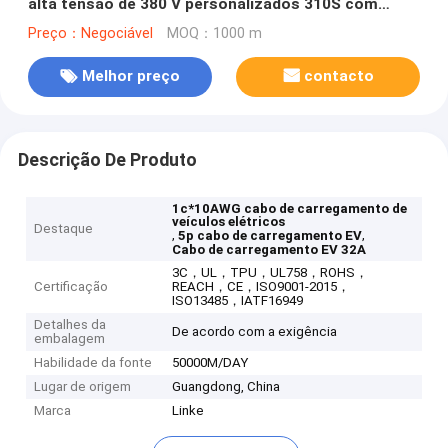
alta tensão de 380 V personalizados 310S com
condutor de cobre nu para aplicações de energia
Preço：Negociável
MOQ：1000 m
renovável
Melhor preço
contacto
Descrição De Produto
1c*10AWG cabo de carregamento de
veículos elétricos
Destaque
,
,
5p cabo de carregamento EV
Cabo de carregamento EV 32A
3C，UL，TPU，UL758，ROHS，
Certificação
REACH，CE，ISO9001-2015，
ISO13485，IATF16949
Detalhes da
De acordo com a exigência
embalagem
Habilidade da fonte
50000M/DAY
Lugar de origem
Guangdong, China
Marca
Linke