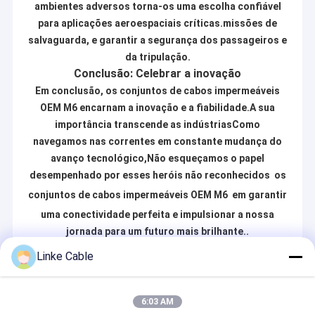
Contém:
ambientes adversos torna-os uma escolha confiável
Fábrica
para aplicações aeroespaciais críticas.missões de
Cabo para dispositivos de medição e
controle
salvaguarda, e garantir a segurança dos passageiros e
Controle de Qualidade
Cabo para equipamentos médicos
da tripulação.
Cabo para automóveis e transporte
Conclusão: Celebrar a inovação
Fale Conosco
ferroviário
Em conclusão, os conjuntos de cabos impermeáveis
Cabo para carregamento de veículos
notícias
OEM M6 encarnam a inovação e a fiabilidade.A sua
elétricos e energia eólica e solar
importância transcende as indústriasComo
Cabo para alarme e segurança
Todos os casos
navegamos nas correntes em constante mudança do
Cabo para elevador
avanço tecnológico,Não esqueçamos o papel
Cabo para transportadores e
Pedir um orçamento
guindastes
desempenhado por esses heróis não reconhecidos  os
Cabo de comunicações e coaxial
conjuntos de cabos impermeáveis OEM M6  em garantir
Cabo para automação industrial
uma conectividade perfeita e impulsionar a nossa
Empresa de cabos Linke
A técnica
UL Fios elétricos
jornada para um futuro mais brilhante..
diversificada de P&D tem satisfeito as
necessidades básicas de diversos
Linke Cable
cabo do carregador do ev
clientes.
Recommended Products
Nossos produtos obtiveram:
Cabos de borracha de silicone
6:03 AM
CCC