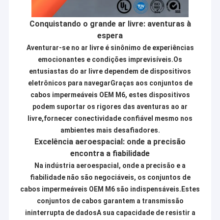
Conquistando o grande ar livre: aventuras à
espera
Aventurar-se no ar livre é sinônimo de experiências
emocionantes e condições imprevisíveis.Os
entusiastas do ar livre dependem de dispositivos
eletrônicos para navegarGraças aos conjuntos de
cabos impermeáveis OEM M6, estes dispositivos
podem suportar os rigores das aventuras ao ar
livre,fornecer conectividade confiável mesmo nos
ambientes mais desafiadores.
Excelência aeroespacial: onde a precisão
encontra a fiabilidade
Casa
Na indústria aeroespacial, onde a precisão e a
fiabilidade não são negociáveis, os conjuntos de
Concentre-se em P&D e forneça
Produtos
cabos impermeáveis OEM M6 são indispensáveis.Estes
soluções profissionais para Cabos e Fios,
especialmente para os diferentes
conjuntos de cabos garantem a transmissão
Quem Somos
clientes da indústria.
ininterrupta de dadosA sua capacidade de resistir a