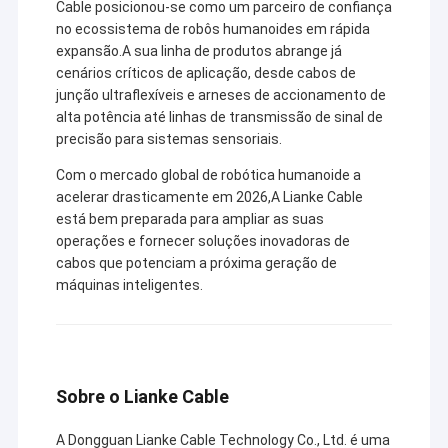
Somos profissionais em fornecer
cabo do robô
Cable posicionou-se como um parceiro de confiança
soluções abrangentes de cabos e fios
no ecossistema de robôs humanoides em rápida
para todos os clientes de grupos de
cabo do xlr
expansão.A sua linha de produtos abrange já
circuitos e clientes de aplicações finais
em todo o mundo. Temos
20 anos de
cenários críticos de aplicação, desde cabos de
experiência
em produção de P&D,
junção ultraflexíveis e arneses de accionamento de
atendendo a todo o mercado de links.
alta potência até linhas de transmissão de sinal de
Orçamentos, amostras e soluções
precisão para sistemas sensoriais.
completas de cabos e fios e demandas
de gerenciamento podem ser fornecidos
Com o mercado global de robótica humanoide a
rapidamente aos clientes. Uma nova
acelerar drasticamente em 2026,A Lianke Cable
experiência do cliente será apresentada
está bem preparada para ampliar as suas
a você, apoiará o sucesso do seu projeto
operações e fornecer soluções inovadoras de
e dará assistência ao desenvolvimento
de sua empresa. Uma vez que você
cabos que potenciam a próxima geração de
coopere com a
Linke
, você descobrirá
máquinas inteligentes.
que somos seu melhor parceiro.
Sobre o Lianke Cable
A Dongguan Lianke Cable Technology Co., Ltd. é uma