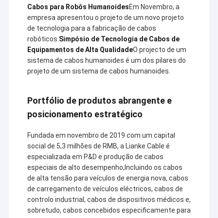
Contém:
Cabos para Robôs Humanoides
Em Novembro, a
Fábrica
Cabo para dispositivos de medição e
empresa apresentou o projeto de um novo projeto
controle
de tecnologia para a fabricação de cabos
Controle de Qualidade
Cabo para equipamentos médicos
robóticos.
Simpósio de Tecnologia de Cabos de
Cabo para automóveis e transporte
Equipamentos de Alta Qualidade
O projecto de um
Fale Conosco
ferroviário
sistema de cabos humanoides é um dos pilares do
Cabo para carregamento de veículos
projeto de um sistema de cabos humanoides.
notícias
elétricos e energia eólica e solar
Cabo para alarme e segurança
Todos os casos
Cabo para elevador
Portfólio de produtos abrangente e
Cabo para transportadores e
posicionamento estratégico
Pedir um orçamento
guindastes
Cabo de comunicações e coaxial
Fundada em novembro de 2019 com um capital
Cabo para automação industrial
social de 5,3 milhões de RMB, a Lianke Cable é
especializada em P&D e produção de cabos
Empresa de cabos Linke
A técnica
UL Fios elétricos
diversificada de P&D tem satisfeito as
especiais de alto desempenho,Incluindo os cabos
necessidades básicas de diversos
de alta tensão para veículos de energia nova, cabos
cabo do carregador do ev
clientes.
de carregamento de veículos eléctricos, cabos de
Nossos produtos obtiveram:
controlo industrial, cabos de dispositivos médicos e,
Cabos de borracha de silicone
sobretudo, cabos concebidos especificamente para
CCC